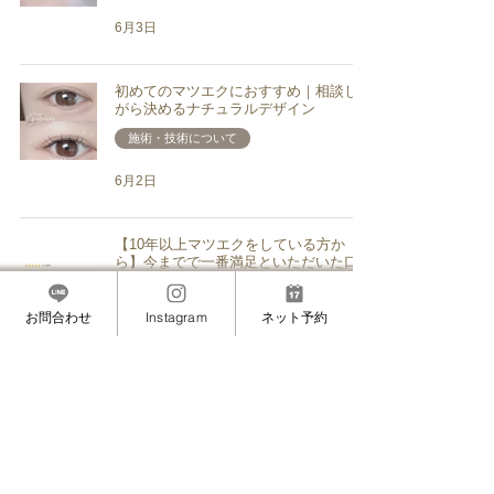
6月3日
初めてのマツエクにおすすめ｜相談しな
がら決めるナチュラルデザイン
施術・技術について
6月2日
【10年以上マツエクをしている方か
ら】今までで一番満足といただいた口コ
ミ
お客様の声
お問合わせ
Instagram
ネット予約
4月8日
マツエクは何歳までできる？大人女性に
もおすすめの理由
まつげ・眉のお悩み