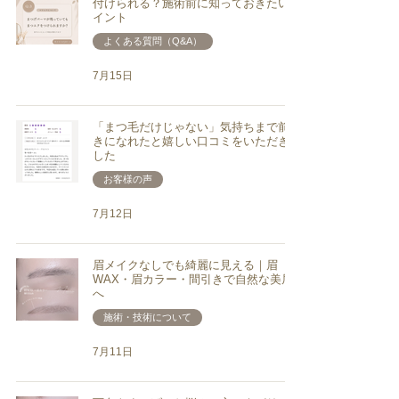
付けられる？施術前に知っておきたいポ
イント
よくある質問（Q&A）
7月15日
「まつ毛だけじゃない」気持ちまで前向
きになれたと嬉しい口コミをいただきま
した
お客様の声
7月12日
眉メイクなしでも綺麗に見える｜眉
WAX・眉カラー・間引きで自然な美眉
へ
施術・技術について
7月11日