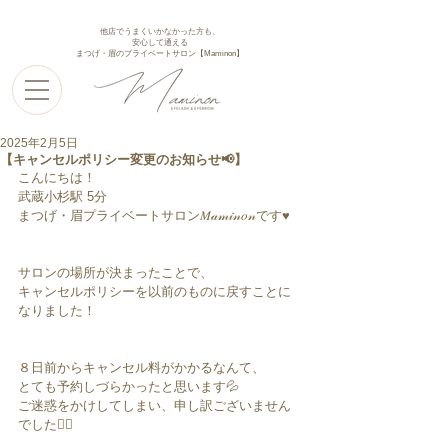
他店でうまくいかなかった方も、
安心して通える
まつげ・眉のプライベートサロン【Maminon】
2025年2月5日
【キャンセルポリシー変更のお知らせ📢】
こんにちは！
武蔵小杉駅 5分
まつげ・眉プライベートサロン𝑀𝒶𝓂𝒾𝓃𝑜𝓃です♥︎︎
サロンの場所が決まったことで、
キャンセルポリシーを以前のものに戻すことに
なりました！
８日前からキャンセル料がかかるなんて、
とても予約しづらかったと思います💦
ご迷惑をかけしてしまい、申し訳ございません
でした🙇‍♀️