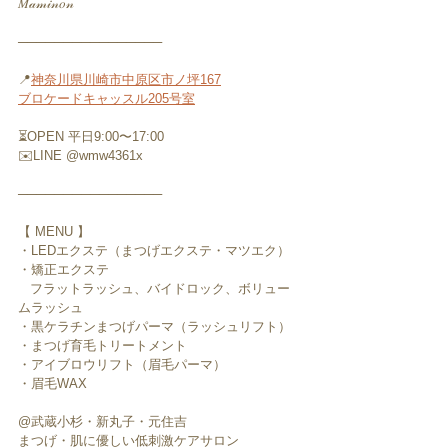
𝑀𝒶𝓂𝒾𝓃𝑜𝓃
────────────────
📍
神奈川県川崎市中原区市ノ坪167
ブロケードキャッスル205号室
⏳OPEN 平日9:00〜17:00
✉️LINE @wmw4361x
────────────────
【 MENU 】
・LEDエクステ（まつげエクステ・マツエク）
・矯正エクステ
   フラットラッシュ、バイドロック、ボリュー
ムラッシュ
・黒ケラチンまつげパーマ（ラッシュリフト）
・まつげ育毛トリートメント
・アイブロウリフト（眉毛パーマ）
・眉毛WAX
@武蔵小杉・新丸子・元住吉
まつげ・肌に優しい低刺激ケアサロン