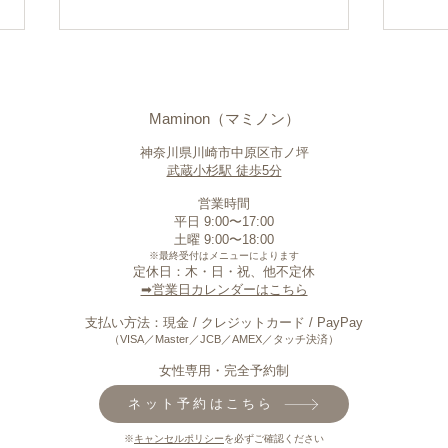
Maminon（マミノン）
神奈川県川崎市中原区市ノ坪
武蔵小杉駅 徒歩5分
営業時間
平日 9:00〜17:00
【8月限定】アイブロウカラ
8月
​土曜 9:00〜18:00
ーキャンペーン｜眉マスカラ
18
※最終受付はメニューによります
定休日：木・日・祝、他不定休
いらずの垢抜け眉へ｜武蔵小
​➡︎営業日カレンダーはこちら
杉 Maminon
支払い方法：現金 / クレジットカード / PayPay
（VISA／Master／JCB／AMEX／タッチ決済）
​女性専用・完全予約制
ネット予約はこちら
※
キャンセルポリシー
を必ずご確認ください