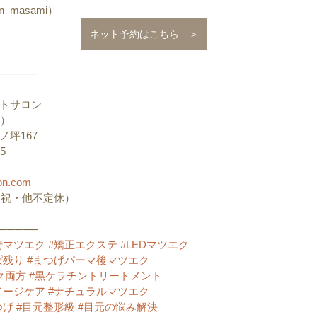
n_masami）
ネット予約はこちら ＞
─────
トサロン
ン）
坪167
5
on.com
0（日祝・他不定休）
─────
崎マツエク
#矯正エクステ
#LEDマツエク
ぱ残り
#まつげパーマ後マツエク
ク両方
#黒ケラチントリートメント
メージケア
#ナチュラルマツエク
つげ
#目元整形級
#目元の悩み解決