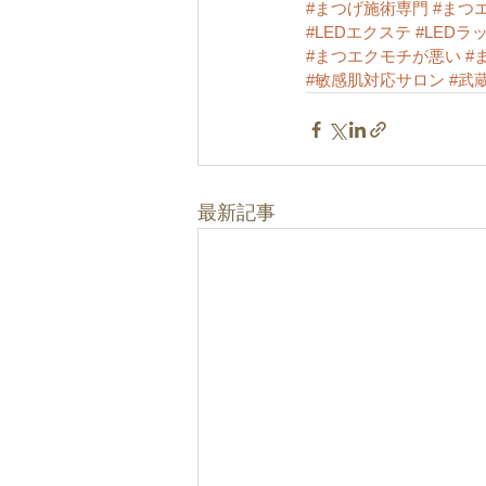
#まつげ施術専門
#まつ
#LEDエクステ
#LEDラ
#まつエクモチが悪い
#
#敏感肌対応サロン
#武
最新記事