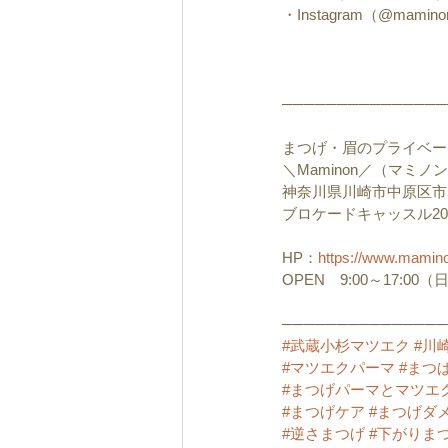
・Instagram（@mamino
───────────────
まつげ・眉のプライベー
＼Maminon／（マミノ
神奈川県川崎市中原区市ノ
ブロケードキャッスル20
HP：
https://www.mamin
OPEN　9:00～17:0
───────────────
#武蔵小杉マツエク
#川
#マツエクパーマ
#まつ
#まつげパーマとマツエ
#まつげケア
#まつげダ
#逆さまつげ
#下がりま