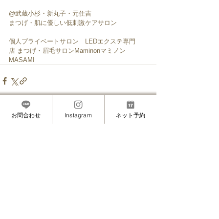
@武蔵小杉・新丸子・元住吉
まつげ・肌に優しい低刺激ケアサロン
個人プライベートサロン　LEDエクステ専門
店 まつげ・眉毛サロンMaminonマミノン
MASAMI
お問合わせ
Instagram
ネット予約
すべて表示
最新記事