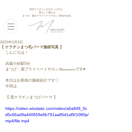
他店でうまくいかなかった方も、
安心して通える
まつげ・眉のプライベートサロン【Maminon】
2025年3月3日
【 ケラチンまつ毛パーマ施術写真 】
こんにちは！
武蔵小杉駅5分
まつげ・眉プライベートサロン𝑀𝒶𝓂𝒾𝓃𝑜𝓃です♥︎︎
本日はお客様の施術紹介です♡
今回は、
【 黒ケラチンまつげパーマ 】
https://video.wixstatic.com/video/a6a849_0c
d5c66ad9a440659e6b791aa85d1af9/1080p/
mp4/file.mp4