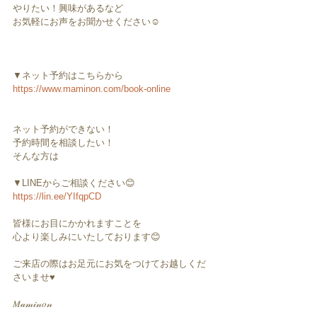
やりたい！興味があるなど
お気軽にお声をお聞かせください☺️
▼ネット予約はこちらから
https://www.maminon.com/book-online
ネット予約ができない！
予約時間を相談したい！
そんな方は
▼LINEからご相談ください😊
https://lin.ee/YIfqpCD
皆様にお目にかかれますことを
心より楽しみにいたしております😊
ご来店の際はお足元にお気をつけてお越しくだ
さいませ♥︎︎
𝑀𝒶𝓂𝒾𝓃𝑜𝓃