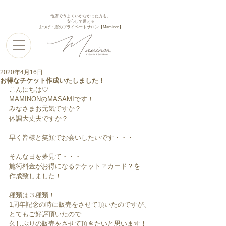
他店でうまくいかなかった方も、
安心して通える
まつげ・眉のプライベートサロン【Maminon】
2020年4月16日
お得なチケット作成いたしました！
こんにちは♡
MAMINONのMASAMIです！
みなさまお元気ですか？
体調大丈夫ですか？
早く皆様と笑顔でお会いしたいです・・・
そんな日を夢見て・・・
施術料金がお得になるチケット？カード？を
作成致しました！
種類は３種類！
1周年記念の時に販売をさせて頂いたのですが、
とてもご好評頂いたので
久しぶりの販売をさせて頂きたいと思います！