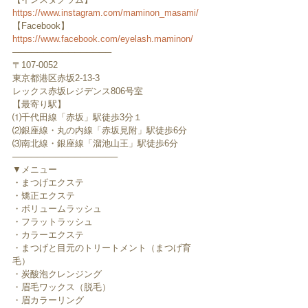
https://www.instagram.com/maminon_masami/
【Facebook】
https://www.facebook.com/eyelash.maminon/
────────────────
〒107-0052　
東京都港区赤坂2-13-3
レックス赤坂レジデンス806号室
【最寄り駅】
⑴千代田線「赤坂」駅徒歩3分１
⑵銀座線・丸の内線「赤坂見附」駅徒歩6分
⑶南北線・銀座線「溜池山王」駅徒歩6分
─────────────────
▼メニュー
・まつげエクステ
・矯正エクステ
・ボリュームラッシュ
・フラットラッシュ
・カラーエクステ
・まつげと目元のトリートメント（まつげ育
毛）
・炭酸泡クレンジング
・眉毛ワックス（脱毛）
・眉カラーリング