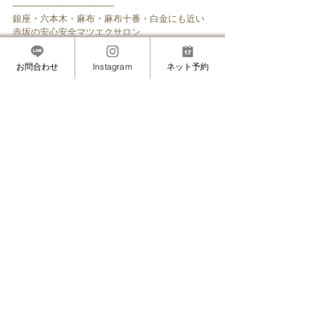
────────────────
銀座・六本木・麻布・麻布十番・白金にも近い
赤坂の安心安全マツエクサロン
”MAMINON”(マミノン)
お問合わせ
Instagram
ネット予約
お知らせ
すべて表示
最新記事