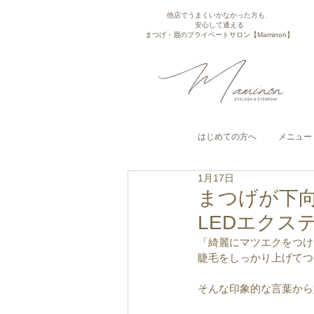
他店でうまくいかなかった方も、
安心して通える
まつげ・眉のプライベートサロン【Maminon】
はじめての方へ
メニュー
1月17日
まつげが下
LEDエクス
「綺麗にマツエクをつけ
睫毛をしっかり上げてつ
そんな印象的な言葉から