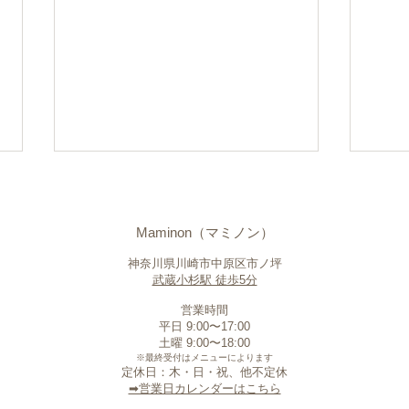
Maminon（マミノン）
神奈川県川崎市中原区市ノ坪
武蔵小杉駅 徒歩5分
営業時間
平日 9:00〜17:00
「まつ毛だけじゃない」気持
初め
​土曜 9:00〜18:00
ちまで前向きになれたと嬉し
みが
※最終受付はメニューによります
定休日：木・日・祝、他不定休
い口コミをいただきました
なっ
​➡︎営業日カレンダーはこちら