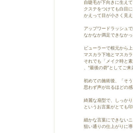
自睫毛が下向きに生えて
クステをつけても白目に
かえって目が小さく見え
アップワードラッシュで
なかなか満足できなかっ
ビューラーで根元から上
マスカラ下地とマスカラ
それでも「メイク時と素
、“最後の砦”としてご
初めての施術後、「そう
思わず声が出るほどの感
綺麗な扇型で、しっかり
というお言葉がとても印
細かな言葉にできないニ
狙い通りの仕上がりに導