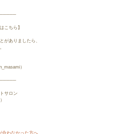
─────
はこちら】
とがありましたら、
。
）
n_masami）
─────
トサロン
ン）
が合わなかった方へ