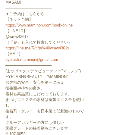
MASAMI
─────────────────
▼ご予約はこちらから
【ネット予約】
https://www.maminon.com/book-online
【LINE ID】
@wmw4361x
（「＠」も入れて検索してください）
https://line.me/R/ti/p/%40wmw4361x
【MAIL】
eyelash.maminon@gmail.com
─────────────────
(まつげエクステ＆ビューティー”マミノン”)
EYELASH&BEAUTY　”MAMINON”
お客様の安全・安心を第一に考え、
衛生面や持ちの良さ、
素材も高品質にこだわっております。
まつげエクステの素材は抗菌エクステを使用
し、
接着剤（グルー）も日本製で低刺激のもので
す。
グルーアレルギーの方にも優しい
医療グレードの接着剤もございます！
〒107-0052 