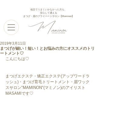
他店でうまくいかなかった方も、
安心して通える
まつげ・眉のプライベートサロン【Maminon】
2019年3月11日
まつげが細い！短い！とお悩みの方にオススメのトリ
ートメント♡
こんにちは♡
まつげエクステ・矯正エクステ(アップワードラ
ッシュ)・まつげ育毛トリートメント・眉ワック
スサロン"MAMINON"(マミノン)のアイリスト
MASAMIです♡