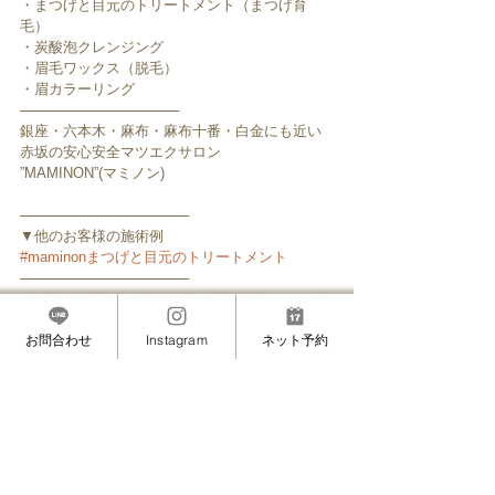
・まつげと目元のトリートメント（まつげ育
毛）
・炭酸泡クレンジング
・眉毛ワックス（脱毛）
・眉カラーリング
────────────────
銀座・六本木・麻布・麻布十番・白金にも近い
赤坂の安心安全マツエクサロン
”MAMINON”(マミノン)
─────────────────
▼他のお客様の施術例
#maminonまつげと目元のトリートメント
─────────────────
#赤坂
#赤坂見附
#溜池山王
#港区赤坂
#まつげ
エクステ
#マツエク
#まつエク
#まつげ細い
#ま
お問合わせ
Instagram
ネット予約
つげ短い
#まつげトリートメント
#オシャレ
#お
洒落
#おしゃれ
#プレ花嫁
#ブライダル
#ブライ
ダルマツエク
#まつげ美容液
#地まつげ
#地まつ
げが伸びた
#自まつげ
#睫毛美容液
#美まつげ
#
ふさふさまつげ
#まつげ長い
#美睫
#eyelash
#eyelashextension
#花粉症マツエク
#花粉症