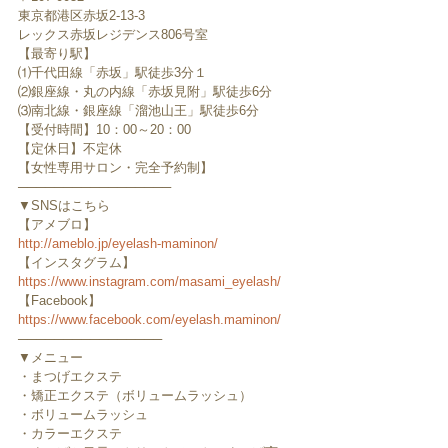
東京都港区赤坂2-13-3
レックス赤坂レジデンス806号室
【最寄り駅】
⑴千代田線「赤坂」駅徒歩3分１
⑵銀座線・丸の内線「赤坂見附」駅徒歩6分
⑶南北線・銀座線「溜池山王」駅徒歩6分
【受付時間】10：00～20：00
【定休日】不定休
【女性専用サロン・完全予約制】
─────────────────
▼SNSはこちら
【アメブロ】
http://ameblo.jp/eyelash-maminon/
【インスタグラム】
https://www.instagram.com/masami_eyelash/
【Facebook】
https://www.facebook.com/eyelash.maminon/
────────────────
▼メニュー
・まつげエクステ
・矯正エクステ（ボリュームラッシュ）
・ボリュームラッシュ
・カラーエクステ