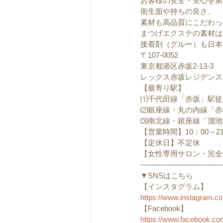
お客様の安全・安心を第
衛生面や持ちの良さ、
素材も高品質にこだわっ
まつげエクステの素材は
接着剤（グルー）も日本
〒107-0052　
東京都港区赤坂2-13-3
レックス赤坂レジデンス8
【最寄り駅】
⑴千代田線「赤坂」駅徒
⑵銀座線・丸の内線「赤
⑶南北線・銀座線「溜池
【営業時間】10：00～21
【定休日】不定休
【女性専用サロン・完全
───────────────
▼SNSはこちら
【インスタグラム】
https://www.instagram.
【Facebook】
https://www.facebook.c