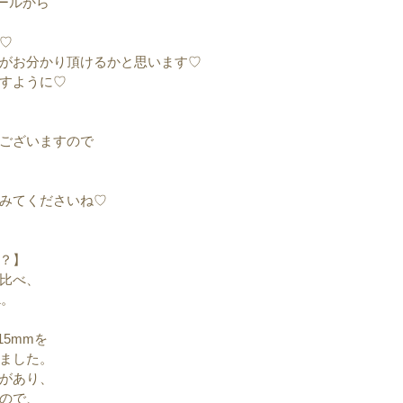
ールから
♡
がお分かり頂けるかと思います♡
すように♡
ございますので
みてくださいね♡
？】
比べ、
1。
15mmを
ました。
があり、
ので、