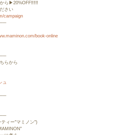
20%OFF‼️‼️‼️
ださい
om/campaign
──
www.maminon.com/book-online
──
ちらから
シュ
──
──
ティー”マミノン”)
MAMINON”