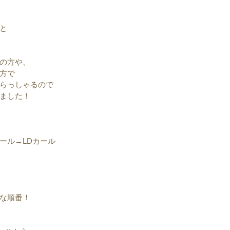
と
の方や、
方で
らっしゃるので
ました！
ール→LDカール
な順番！