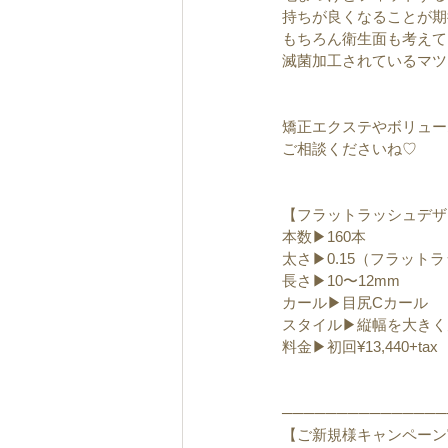
持ちが良くなることが期
もちろん衛生面も考えて
滅菌加工されているマツ
矯正エクステやボリュー
ご相談くださいね♡
【フラットラッシュデザ
本数▶︎160本
太さ▶︎0.15（フラットラ
長さ▶︎10〜12mm
カール▶︎目尻Cカール
スタイル▶︎縦幅を大き
料金▶︎初回¥13,440+tax
───────────────
【ご新規様キャンペーン