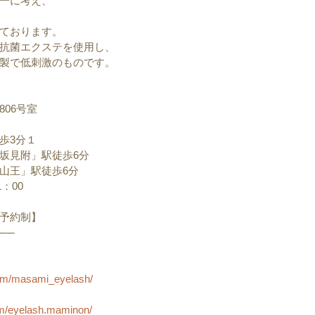
一に考え、
ております。
抗菌エクステを使用し、
製で低刺激のものです。
06号室
歩3分１
坂見附」駅徒歩6分
山王」駅徒歩6分
：00
予約制】
──
com/masami_eyelash/
om/eyelash.maminon/