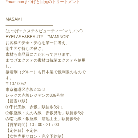
#maminonまつげと目元のトリートメント
─────────────────
MASAMI
─────────────────
(まつげエクステ＆ビューティー”マミノン”)
EYELASH&BEAUTY　”MAMINON”
お客様の安全・安心を第一に考え、
衛生面や持ちの良さ、
素材も高品質にこだわっております。
まつげエクステの素材は抗菌エクステを使用
し、
接着剤（グルー）も日本製で低刺激のもので
す。
〒107-0052　
東京都港区赤坂2-13-3
レックス赤坂レジデンス806号室
【最寄り駅】
⑴千代田線「赤坂」駅徒歩3分１
⑵銀座線・丸の内線「赤坂見附」駅徒歩6分
⑶南北線・銀座線「溜池山王」駅徒歩6分
【営業時間】10：00～21：00
【定休日】不定休
【女性専用サロン・完全予約制】