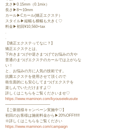
太さ▶︎0.15mm（0.1mix）
長さ▶︎8〜10mm
カール▶︎Cカール(矯正エクステ）
スタイル▶︎縦幅も横幅も大きく♡
料金▶︎初回¥10,560+tax
.
.
【矯正エクステってなに？】
矯正エクステとは、
下向きまつげや逆さまつげでお悩みの方や
普通のまつげエクステのカールでは上がらな
い！
と、お悩みの方に人気の技術です。
抗菌エクステを使用させて頂くので
衛生面的にも安心してまつげエクステを
楽しんでいただけますよ♡
詳しくはこちらをご覧くださいませ♡
https://www.maminon.com/kyouseiekusute
─────────────────
【ご新規様キャンペーン実施中♡】
初回のお客様は施術料金から▶︎20%OFF‼️‼️‼️
※詳しくはこちらをご覧ください
https://www.maminon.com/campaign