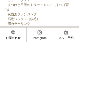
・カラーエクステ
・まつげと目元のトリートメント（まつげ育
毛）
・炭酸泡クレンジング
・眉毛ワックス（脱毛）
・眉カラーリング
────────────────
銀座・六本木・麻布・麻布十番・白金にも近い
お問合わせ
Instagram
ネット予約
赤坂の安心安全マツエクサロン
”MAMINON”(マミノン)
すべて表示
最新記事