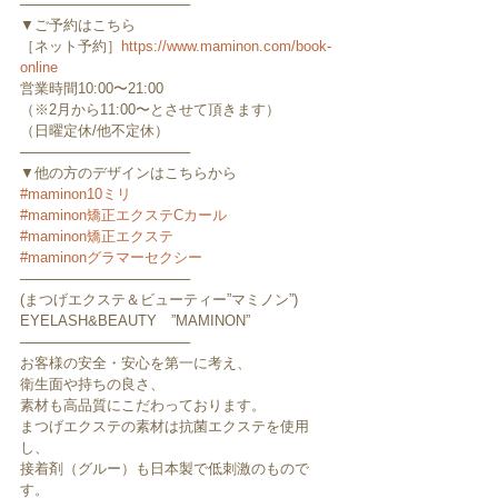
─────────────────
▼ご予約はこちら
［ネット予約］
https://www.maminon.com/book-
online
営業時間10:00〜21:00
（※2月から11:00〜とさせて頂きます）
（日曜定休/他不定休）
─────────────────
▼他の方のデザインはこちらから
#maminon10ミリ
#maminon矯正エクステCカール
#maminon矯正エクステ
#maminonグラマーセクシー
─────────────────
(まつげエクステ＆ビューティー”マミノン”)
EYELASH&BEAUTY　”MAMINON”
─────────────────
お客様の安全・安心を第一に考え、
衛生面や持ちの良さ、
素材も高品質にこだわっております。
まつげエクステの素材は抗菌エクステを使用
し、
接着剤（グルー）も日本製で低刺激のもので
す。