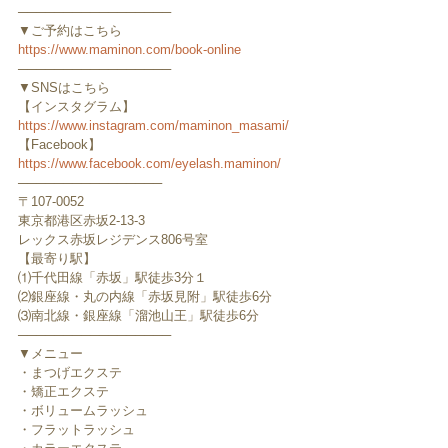
─────────────────
▼ご予約はこちら
https://www.maminon.com/book-online
─────────────────
▼SNSはこちら
【インスタグラム】
https://www.instagram.com/maminon_masami/
【Facebook】
https://www.facebook.com/eyelash.maminon/
────────────────
〒107-0052　
東京都港区赤坂2-13-3
レックス赤坂レジデンス806号室
【最寄り駅】
⑴千代田線「赤坂」駅徒歩3分１
⑵銀座線・丸の内線「赤坂見附」駅徒歩6分
⑶南北線・銀座線「溜池山王」駅徒歩6分
─────────────────
▼メニュー
・まつげエクステ
・矯正エクステ
・ボリュームラッシュ
・フラットラッシュ