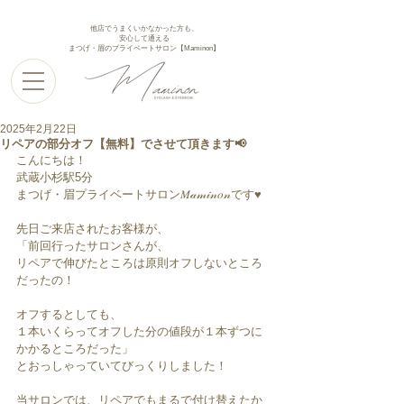
他店でうまくいかなかった方も、
安心して通える
まつげ・眉のプライベートサロン【Maminon】
2025年2月22日
リペアの部分オフ【無料】でさせて頂きます📢
こんにちは！
武蔵小杉駅5分
まつげ・眉プライベートサロン𝑀𝒶𝓂𝒾𝓃𝑜𝓃です♥︎︎
先日ご来店されたお客様が、
「前回行ったサロンさんが、
リペアで伸びたところは原則オフしないところ
だったの！
オフするとしても、
１本いくらってオフした分の値段が１本ずつに
かかるところだった」
とおっしゃっていてびっくりしました！
当サロンでは、リペアでもまるで付け替えたか