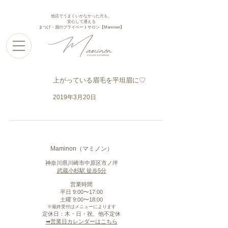
他店でうまくいかなかった方も、
安心して通える
まつげ・眉のプライベートサロン【Maminon】
上がっている眉毛を平坦眉に♡
2019年3月20日
Maminon（マミノン）
神奈川県川崎市中原区市ノ坪
武蔵小杉駅 徒歩5分
営業時間
平日 9:00〜17:00
​土曜 9:00〜18:00
※最終受付はメニューによります
定休日：木・日・祝、他不定休
​➡︎営業日カレンダーはこちら