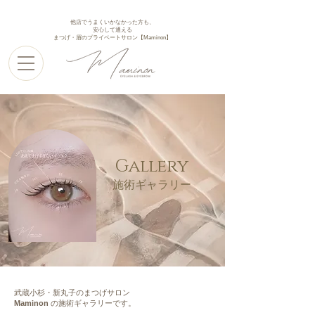
他店でうまくいかなかった方も、
安心して通える
まつげ・眉のプライベートサロン【Maminon】
Gallery
施術ギャラリー
武蔵小杉・新丸子のまつげサロン
Maminon
の施術ギャラリーです。