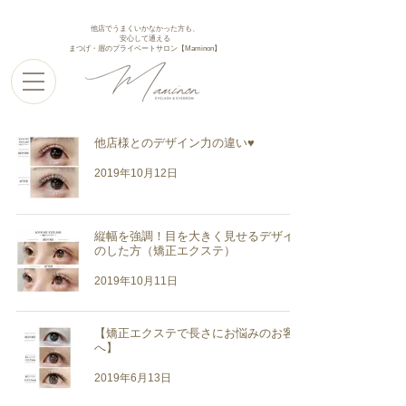
他店でうまくいかなかった方も、
安心して通える
まつげ・眉のプライベートサロン【Maminon】
他店様とのデザイン力の違い♥︎︎
2019年10月12日
縦幅を強調！目を大きく見せるデザイン
のした方（矯正エクステ）
2019年10月11日
【矯正エクステで長さにお悩みのお客様
へ】
2019年6月13日