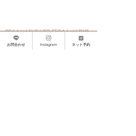
#逆さまつげ
#お悩み相談
#下向きまつげ
#妊婦
さんへ
施術・技術について
お問合わせ
Instagram
ネット予約
MASAMIのこと（プライベート・想い）
すべて表示
最新記事