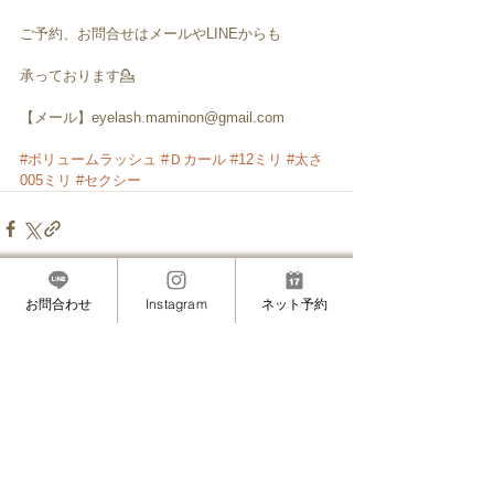
ご予約、お問合せはメールやLINEからも
承っております💁
【メール】eyelash.maminon@gmail.com
#ボリュームラッシュ
#Ｄカール
#12ミリ
#太さ
005ミリ
#セクシー
お問合わせ
Instagram
ネット予約
すべて表示
最新記事