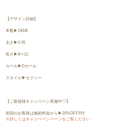
【デザイン詳細】
本数▶︎240本
太さ▶︎0.05
長さ▶︎8〜12
カール▶︎Dカール
スタイル▶︎セクシー
【ご新規様キャンペーン実施中♡】
初回のお客様は施術料金から▶︎20%OFF‼️‼️‼️
※詳しくはキャンペーンページをご覧ください