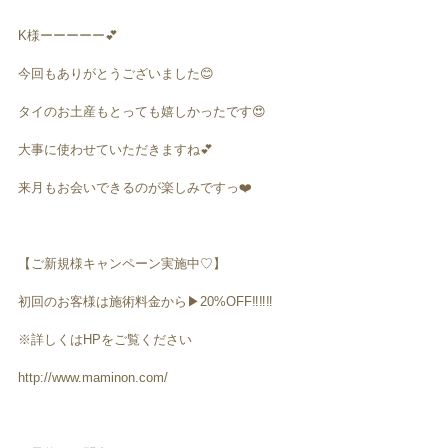
K様ーーーーー💕
今回もありがとうございました😊
タイのお土産もとっても嬉しかったです😍
大事に使わせていただきますね💕
来月もお会いできるのが楽しみですっ❤️
【ご新規様キャンペーン実施中♡】
初回のお客様は施術料金から▶︎20%OFF‼️‼️‼️
※詳しくはHPをご覧ください
http://www.maminon.com/