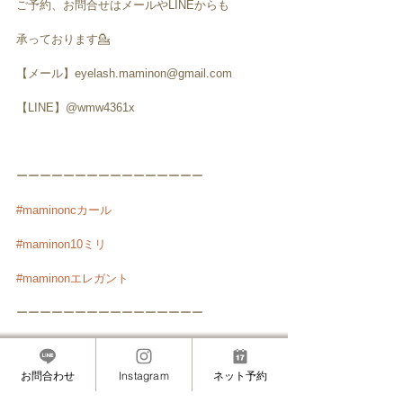
ご予約、お問合せはメールやLINEからも
承っております💁
【メール】eyelash.maminon@gmail.com
【LINE】@wmw4361x
ーーーーーーーーーーーーーーーー
#maminoncカール
#maminon10ミリ
#maminonエレガント
ーーーーーーーーーーーーーーーー
#赤坂
#赤坂見附
#溜池山王
#港区赤坂
#まつげ
エクステ
#マツエク
#まつエク
#睫毛エクステ
#
お問合わせ
Instagram
ネット予約
まつ毛エクステ
#アイラッシュ
#アイラッシュサ
ロン
#プライベートサロン
#オシャレ
#お洒落
#