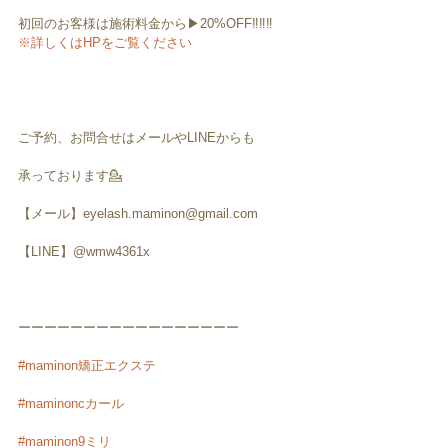
初回のお客様は施術料金から▶︎20%OFF‼️‼️‼️
※詳しくはHPをご覧ください
ご予約、お問合せはメールやLINEからも
承っております💁
【メール】eyelash.maminon@gmail.com
【LINE】@wmw4361x
ーーーーーーーーーーーーーーーーー
#maminon矯正エクステ
#maminoncカール
#maminon9ミリ