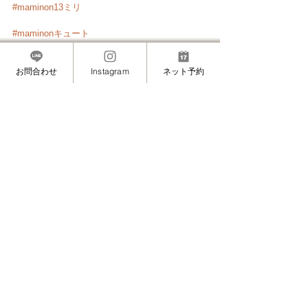
#maminon13ミリ
#maminonキュート
ーーーーーーーーーーーーーーーー
お問合わせ
Instagram
ネット予約
#赤坂
#赤坂見附
#溜池山王
#まつげエクステ
#
マツエク
#まつエク
#睫毛エクステ
#まつ毛エク
ステ
#アイラッシュ
#プライベートサロン
#お洒
落
#おしゃれ
#大人可愛い
#ぱっちりまつげ
#派
手まつげ
#ばさばさまつげ
#ふさふさまつげ
#根
元からぱっちり
#キュート
#下向きまつげ
#逆さ
まつげ
#eyelashextensions
#eyelashextension
#
アップワードラッシュ
#矯正エクステ
#11ミリ
#13ミリ
#Dカール
すべて表示
最新記事