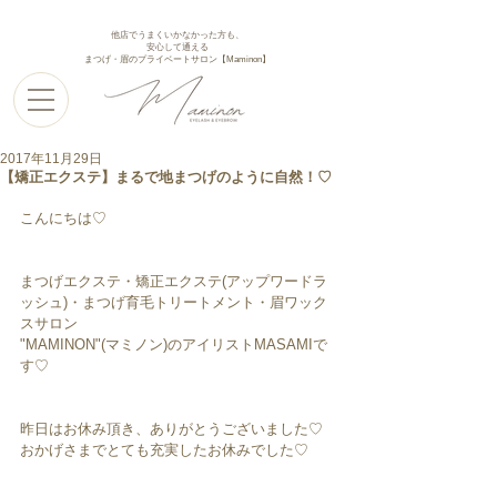
他店でうまくいかなかった方も、
安心して通える
まつげ・眉のプライベートサロン【Maminon】
2017年11月29日
【矯正エクステ】まるで地まつげのように自然！♡
こんにちは♡
まつげエクステ・矯正エクステ(アップワードラ
ッシュ)・まつげ育毛トリートメント・眉ワック
スサロン
"MAMINON"(マミノン)のアイリストMASAMIで
す♡
昨日はお休み頂き、ありがとうございました♡
おかげさまでとても充実したお休みでした♡