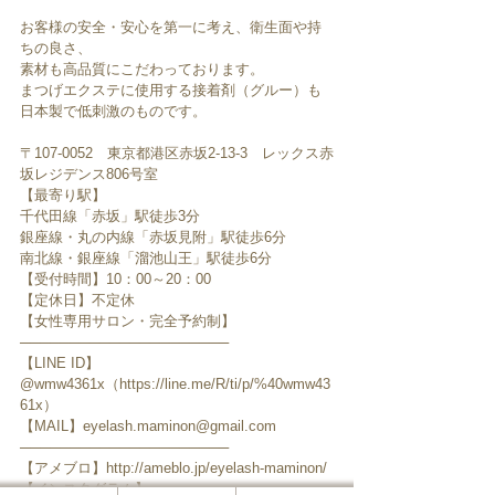
お客様の安全・安心を第一に考え、衛生面や持
ちの良さ、
素材も高品質にこだわっております。
まつげエクステに使用する接着剤（グルー）も
日本製で低刺激のものです。
〒107-0052　東京都港区赤坂2-13-3　レックス赤
坂レジデンス806号室
【最寄り駅】
千代田線「赤坂」駅徒歩3分
銀座線・丸の内線「赤坂見附」駅徒歩6分
南北線・銀座線「溜池山王」駅徒歩6分
【受付時間】10：00～20：00
【定休日】不定休
【女性専用サロン・完全予約制】
─────────────────────
【LINE ID】
@wmw4361x（https://line.me/R/ti/p/%40wmw43
61x）
【MAIL】eyelash.maminon@gmail.com
─────────────────────
【アメブロ】http://ameblo.jp/eyelash-maminon/
【インスタグラム】