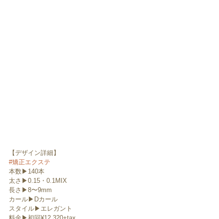
【デザイン詳細】
#矯正エクステ
本数▶︎140本
太さ▶︎0.15・0.1MIX
長さ▶︎8〜9mm
カール▶︎Dカール
スタイル▶︎エレガント
料金▶︎初回¥12,320+tax