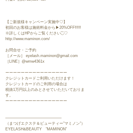
【ご新規様キャンペーン実施中♡】
初回のお客様は施術料金から▶︎20%OFF‼️‼️‼️
※詳しくはHPからご覧ください◟̑◞̑♡
http://www.maminon.com/
お問合せ・ご予約
［メール］ eyelash.maminon@gmail.com
［LINE］@wmw4361x
ーーーーーーーーーーーーーーーー
クレジットカードご利用いただけます！
クレジットカードのご利用の場合は
税抜1万円以上のみとさせていただいておりま
す。
ーーーーーーーーーーーーーーーー
─────────────────────
（まつげエクステ＆ビューティー”マミノン”）
EYELASH&BEAUTY　”MAMINON”