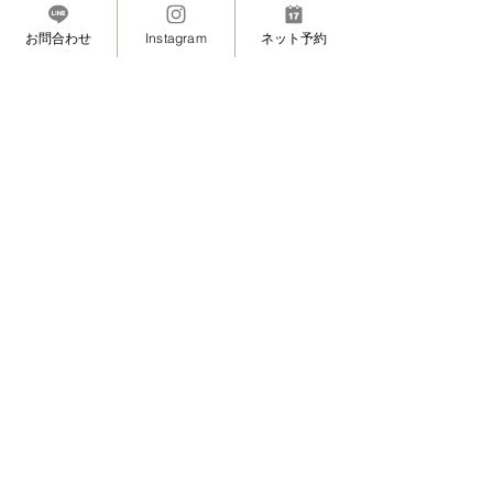
https://www.instagram.com/masami_eyelash/
【Facebook】
お問合わせ
Instagram
ネット予約
https://www.facebook.com/eyelash.maminon/
─────────────────────
六本木・麻布・麻布十番・白金にも近い
赤坂の安心安全マツエクサロン”MAMINON”（マ
ミノン） 
#矯正エクステ
#140本
#Dカール
#9ミリ
#エレガ
ント
施術・技術について
すべて表示
最新記事