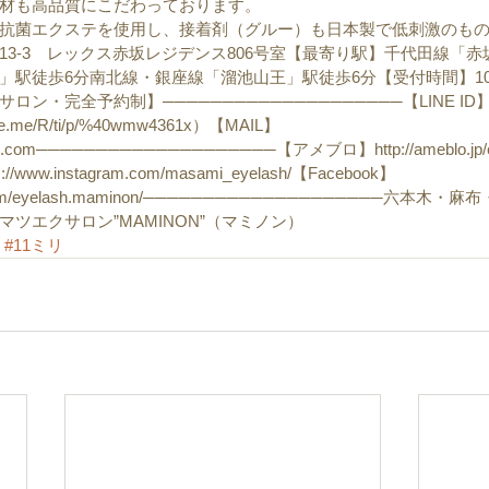
材も高品質にこだわっております。
抗菌エクステを使用し、接着剤（グルー）も日本製で低刺激のもので
2-13-3　レックス赤坂レジデンス806号室【最寄り駅】千代田線「
駅徒歩6分南北線・銀座線「溜池山王」駅徒歩6分【受付時間】10：
ン・完全予約制】────────────────────【LINE ID
ne.me/R/ti/p/%40wmw4361x）【MAIL】
il.com────────────────────【アメブロ】http://ameblo.jp/ey
ww.instagram.com/masami_eyelash/【Facebook】
ook.com/eyelash.maminon/────────────────────六本
ツエクサロン”MAMINON”（マミノン）  
#11ミリ