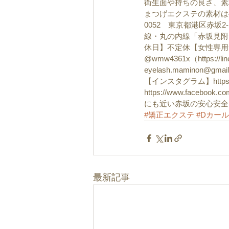
衛生面や持ちの良さ、素
まつげエクステの素材は
0052　東京都港区赤坂
線・丸の内線「赤坂見附」
休日】不定休【女性専用サロ
@wmw4361x（https://li
eyelash.maminon@gma
【インスタグラム】https://w
https://www.faceb
にも近い赤坂の安心安全マ
#矯正エクステ
#Dカール
最新記事