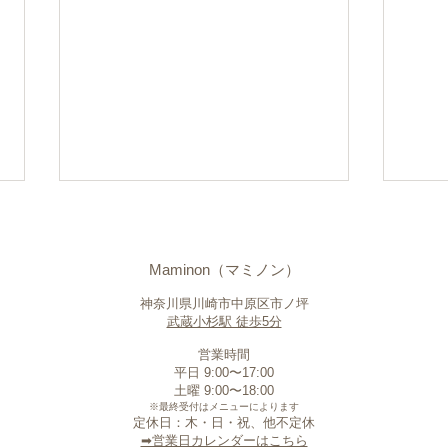
Maminon（マミノン）
神奈川県川崎市中原区市ノ坪
武蔵小杉駅 徒歩5分
営業時間
平日 9:00〜17:00
敏感肌でも眉WAXはできる？
まつ
​土曜 9:00〜18:00
肌に配慮した眉WAXをご提案
マツ
※最終受付はメニューによります
定休日：木・日・祝、他不定休
します
マツ
​➡︎営業日カレンダーはこちら