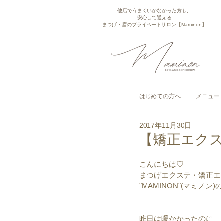
他店でうまくいかなかった方も、
安心して通える
まつげ・眉のプライベートサロン【Maminon】
はじめての方へ
メニュー
2017年11月30日
【矯正エク
こんにちは♡
まつげエクステ・矯正エ
"MAMINON"(マミノン
昨日は暖かかったのに