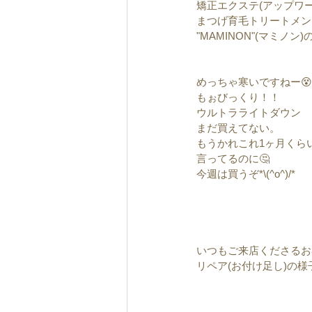
矯正エクステ(アップワ
まつげ育毛トリートメン
"MAMINON"(マミノン
めっちゃ寒いですねー😵
もぉびっくり！！
ウルトラライトダウン
まだ買えてない。
もうかれこれ1ヶ月くら
言ってるのに🤔
今週は買うぞ*\(^o^)/*
いつもご来店くださるお
リペア(お付け足し)の様