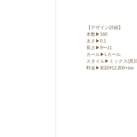
【デザイン詳細】
本数▶︎160
太さ▶︎0.1
長さ▶︎9〜11
カール▶︎Lカール
スタイル▶︎ミックス(黒
料金▶︎初回¥12,800+tax