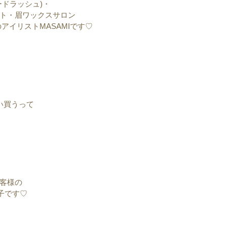
ードラッシュ)・
ト・眉ワックスサロン
)のアイリストMASAMIです♡
い買うって
客様の
子です♡