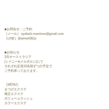
◾︎お問合せ・ご予約
［メール］ eyelash.maminon@gmail.com
［LINE］@wmw4361x
◾︎お知らせ
3月オーストラリア
(シドニー&メルボルン)にて
それぞれ定員10名様ずつの予定で
ご予約承っております。
［MENU］
まつげエクステ
矯正エクステ
ボリュームラッシュ
カラーエクステ