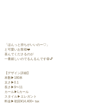
「ほんっと持ちがいいのー♡」
と可愛いお客様❤️
喜んでくださるのが
一番嬉しいのでるんるんです😆💕
【デザイン詳細】
本数▶︎180本
太さ▶︎0.1
長さ▶︎9〜11
カール▶︎Lカール
スタイル▶︎エレガント
料金▶︎初回¥14,400+ tax