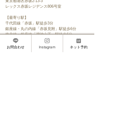
東京都港区赤坂2-13-3
レックス赤坂レジデンス806号室
【最寄り駅】
千代田線「赤坂」駅徒歩3分
銀座線・丸の内線「赤坂見附」駅徒歩6分
南北線・銀座線「溜池山王」駅徒歩6分
【受付時間】10：00～20：00
【定休日】不定休
お問合わせ
Instagram
ネット予約
【女性専用サロン・完全予約制】
─────────────────
【LINE ID】
@wmw4361x
（https://line.me/R/ti/p/%40wmw4361x）
【MAIL】
eyelash.maminon@gmail.com
─────────────────
【アメブロ】
http://ameblo.jp/eyelash-maminon/
【インスタグラム】
https://www.instagram.com/masami_eyelash/
【Facebook】
https://www.facebook.com/eyelash.maminon/