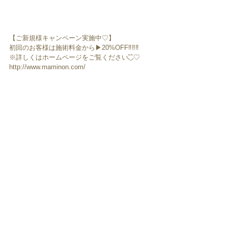
【ご新規様キャンペーン実施中♡】
初回のお客様は施術料金から▶︎20%OFF‼️‼️‼️
※詳しくはホームページをご覧ください◟̑◞̑♡
http://www.maminon.com/