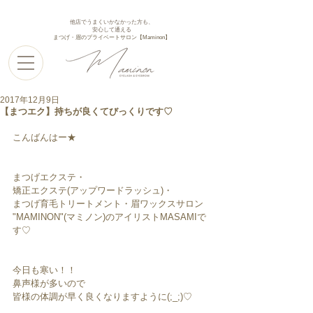
他店でうまくいかなかった方も、
安心して通える
まつげ・眉のプライベートサロン【Maminon】
2017年12月9日
【まつエク】持ちが良くてびっくりです♡
こんばんはー★
まつげエクステ・
矯正エクステ(アップワードラッシュ)・
まつげ育毛トリートメント・眉ワックスサロン
"MAMINON"(マミノン)のアイリストMASAMIで
す♡
今日も寒い！！
鼻声様が多いので
皆様の体調が早く良くなりますように(;_;)♡