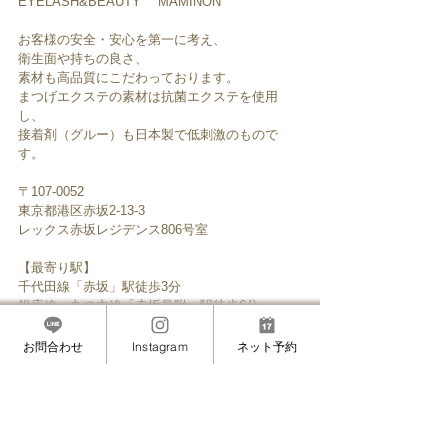
EYELASH&BEAUTY　”MAMINON”
お客様の安全・安心を第一に考え、
衛生面や持ちの良さ、
素材も高品質にこだわっております。
まつげエクステの素材は抗菌エクステを使用
し、
接着剤（グルー）も日本製で低刺激のもので
す。
〒107-0052　
東京都港区赤坂2-13-3
レックス赤坂レジデンス806号室
【最寄り駅】
千代田線「赤坂」駅徒歩3分
銀座線・丸の内線「赤坂見附」駅徒歩6分
南北線・銀座線「溜池山王」駅徒歩6分
【受付時間】10：00～20：00
お問合わせ
Instagram
ネット予約
【定休日】不定休
【女性専用サロン・完全予約制】
─────────────────
▼ご予約はこちらから
【LINE ID】