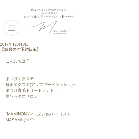
他店でうまくいかなかった方も、
安心して通える
まつげ・眉のプライベートサロン【Maminon】
2017年12月18日
【12月のご予約状況】
こんにちは♡
まつげエクステ・
矯正エクステ(アップワードラッシュ)・
まつげ育毛トリートメント・
眉ワックスサロン
"MAMINON"(マミノン)のアイリスト
MASAMIです♡