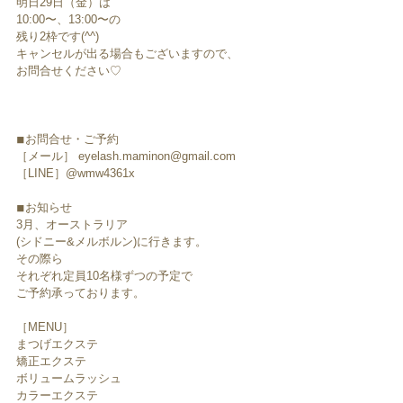
明日29日（金）は
10:00〜、13:00〜の
残り2枠です(^^)
キャンセルが出る場合もございますので、
お問合せください♡
◾︎お問合せ・ご予約
［メール］ eyelash.maminon@gmail.com
［LINE］@wmw4361x
◾︎お知らせ
3月、オーストラリア
(シドニー&メルボルン)に行きます。
その際ら
それぞれ定員10名様ずつの予定で
ご予約承っております。
［MENU］
まつげエクステ
矯正エクステ
ボリュームラッシュ
カラーエクステ