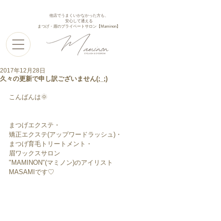
他店でうまくいかなかった方も、
安心して通える
まつげ・眉のプライベートサロン【Maminon】
2017年12月28日
久々の更新で申し訳ございません(;_;)
こんばんは🌞
まつげエクステ・
矯正エクステ(アップワードラッシュ)・
まつげ育毛トリートメント・
眉ワックスサロン
"MAMINON"(マミノン)のアイリスト
MASAMIです♡