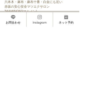
六本木・麻布・麻布十番・白金にも近い
赤坂の安心安全マツエクサロン
”MAMINON”(マミノン) 
#ご予約
MASAMIのこと（プライベート・想い）
お問合わせ
Instagram
ネット予約
すべて表示
最新記事