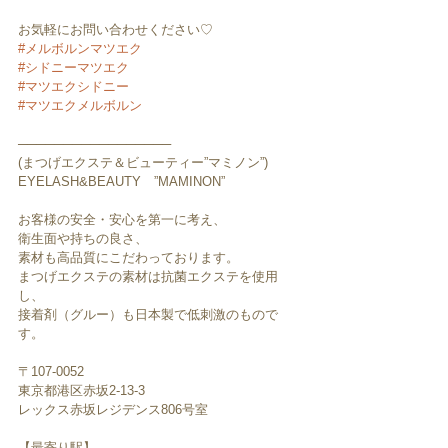
お気軽にお問い合わせください♡
#メルボルンマツエク
#シドニーマツエク
#マツエクシドニー
#マツエクメルボルン
─────────────────
(まつげエクステ＆ビューティー”マミノン”)
EYELASH&BEAUTY　”MAMINON”
お客様の安全・安心を第一に考え、
衛生面や持ちの良さ、
素材も高品質にこだわっております。
まつげエクステの素材は抗菌エクステを使用
し、
接着剤（グルー）も日本製で低刺激のもので
す。
〒107-0052　
東京都港区赤坂2-13-3
レックス赤坂レジデンス806号室
【最寄り駅】