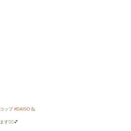
コップ 
#DAISO
 🙋
‍♀️💕