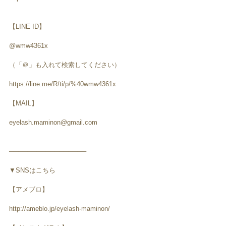
【LINE ID】
@wmw4361x
（「＠」も入れて検索してください）
https://line.me/R/ti/p/%40wmw4361x
【MAIL】
eyelash.maminon@gmail.com
─────────────────
▼SNSはこちら
【アメブロ】
http://ameblo.jp/eyelash-maminon/