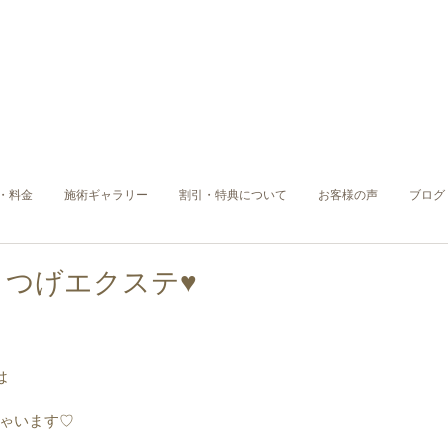
・料金
施術ギャラリー
割引・特典について
お客様の声
ブログ
つげエクステ♥︎︎
は
ゃいます♡