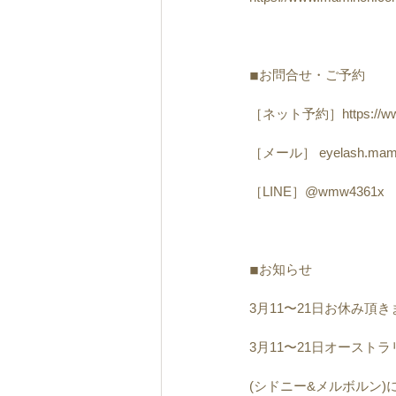
◾︎お問合せ・ご予約
［ネット予約］https://www.
［メール］ eyelash.mami
［LINE］@wmw4361x
◾︎お知らせ
3月11〜21日お休み頂
3月11〜21日オーストラ
(シドニー&メルボルン)