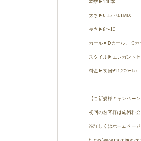
本数▶︎140本
太さ▶︎0.15・0.1MIX
長さ▶︎8〜10
カール▶︎Dカール、 Cカ
スタイル▶︎エレガント
料金▶︎初回¥11,200+tax
【ご新規様キャンペーン
初回のお客様は施術料金から▶︎
※詳しくはホームページ
https://www.maminon.c