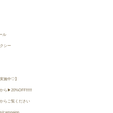
ール
セクシー
実施中♡】
20%OFF‼️‼️‼️
からご覧ください
om/campaign