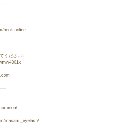
──
m/book-online
てください）
%40wmw4361x
l.com
──
-maminon/
com/masami_eyelash/