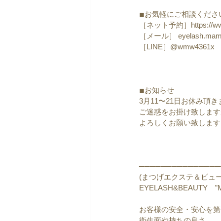
◾︎お気軽にご相談くださ
［ネット予約］https://www.
［メール］ eyelash.mami
［LINE］@wmw4361x
◾︎お知らせ
3月11〜21日お休み頂
ご迷惑をお掛け致します
よろしくお願い致します
───────────────
(まつげエクステ＆ビュー
EYELASH&BEAUTY　”
お客様の安全・安心を第
衛生面や持ちの良さ、