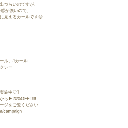
出づらいのですが、
ル感が強いので、
に見えるカールです😊
カール、Jカール
セクシー
実施中♡】
20%OFF‼️‼️‼️
ージをご覧ください
om/campaign