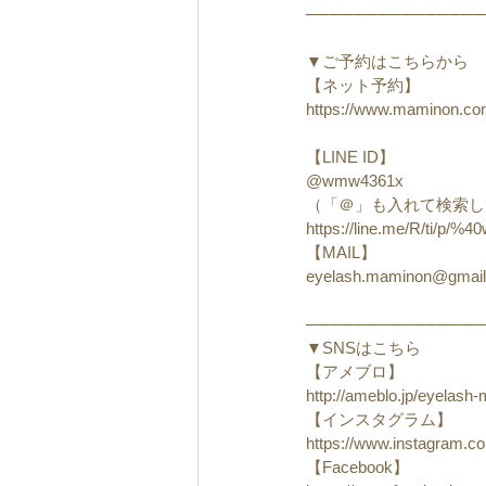
───────────────
▼ご予約はこちらから
【ネット予約】
https://www.maminon.co
【LINE ID】
@wmw4361x
（「＠」も入れて検索し
https://line.me/R/ti/p/
【MAIL】
eyelash.maminon@gmai
───────────────
▼SNSはこちら
【アメブロ】
http://ameblo.jp/eyelash
【インスタグラム】
https://www.instagram.
【Facebook】