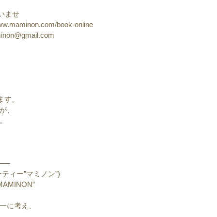
いませ
maminon.com/book-online
non@gmail.com
きます。
が、
。
──
ティー”マミノン”)
MAMINON”
一に考え、