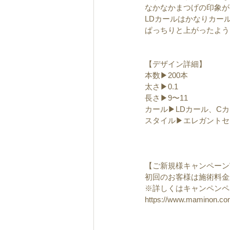
なかなかまつげの印象が
LDカールはかなりカー
ぱっちりと上がったよう
【デザイン詳細】
本数▶︎200本
太さ▶︎0.1
長さ▶︎9〜11
カール▶︎LDカール、C
スタイル▶︎エレガント
【ご新規様キャンペーン
初回のお客様は施術料金から▶︎
※詳しくはキャンペンペ
https://www.maminon.c