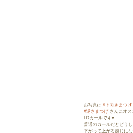
お写真は 
#下向きまつげ
#逆さまつげ
 さんにオ
LDカールです♥︎︎
普通のカールだとどうし
下がって上がる感じにな