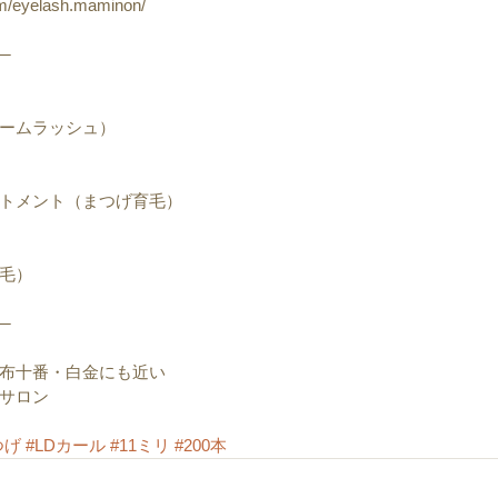
om/eyelash.maminon/
─
ームラッシュ）
トメント（まつげ育毛）
毛）
─
布十番・白金にも近い
サロン
つげ
#LDカール
#11ミリ
#200本