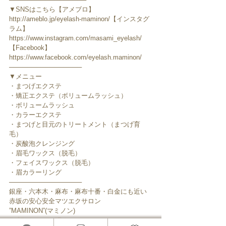
▼SNSはこちら【アメブロ】
http://ameblo.jp/eyelash-maminon/【インスタグ
ラム】
https://www.instagram.com/masami_eyelash/
【Facebook】
https://www.facebook.com/eyelash.maminon/
────────────────
▼メニュー
・まつげエクステ
・矯正エクステ（ボリュームラッシュ）
・ボリュームラッシュ
・カラーエクステ
・まつげと目元のトリートメント（まつげ育
毛）
・炭酸泡クレンジング
・眉毛ワックス（脱毛）
・フェイスワックス（脱毛）
・眉カラーリング
────────────────
銀座・六本木・麻布・麻布十番・白金にも近い
赤坂の安心安全マツエクサロン
”MAMINON”(マミノン) 
#プライベート
#Dカール