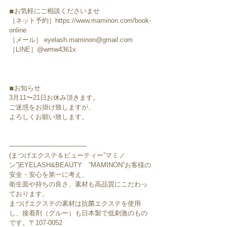
◾︎お気軽にご相談くださいませ
［ネット予約］https://www.maminon.com/book-
online
［メール］ eyelash.maminon@gmail.com
［LINE］@wmw4361x
◾︎お知らせ
3月11〜21日お休み頂きます。
ご迷惑をお掛け致しますが、
よろしくお願い致します。
─────────────────
(まつげエクステ＆ビューティー”マミノ
ン”)EYELASH&BEAUTY　”MAMINON”お客様の
安全・安心を第一に考え、
衛生面や持ちの良さ、素材も高品質にこだわっ
ております。
まつげエクステの素材は抗菌エクステを使用
し、接着剤（グルー）も日本製で低刺激のもの
です。〒107-0052　