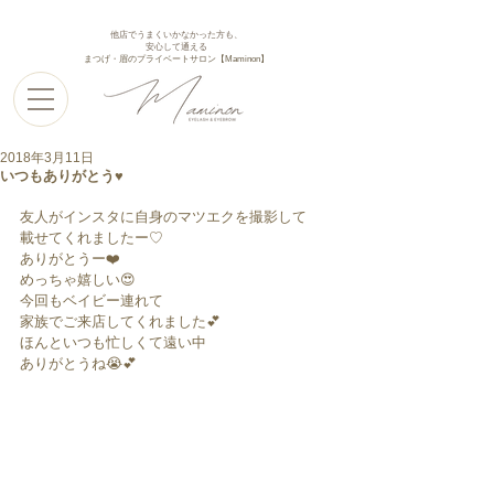
他店でうまくいかなかった方も、
安心して通える
まつげ・眉のプライベートサロン【Maminon】
2018年3月11日
いつもありがとう♥︎︎
友人がインスタに自身のマツエクを撮影して
載せてくれましたー♡
ありがとうー❤️
めっちゃ嬉しい😍
今回もベイビー連れて
家族でご来店してくれました💕
ほんといつも忙しくて遠い中
ありがとうね😭💕