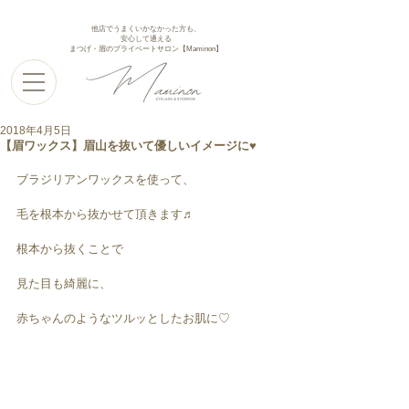
他店でうまくいかなかった方も、
安心して通える
まつげ・眉のプライベートサロン【Maminon】
2018年4月5日
【眉ワックス】眉山を抜いて優しいイメージに♥︎︎
ブラジリアンワックスを使って、
毛を根本から抜かせて頂きます♬
根本から抜くことで
見た目も綺麗に、
赤ちゃんのようなツルッとしたお肌に♡