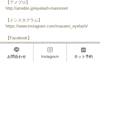
【アメブロ】
http://ameblo.jp/eyelash-maminon/
【インスタグラム】
https://www.instagram.com/masami_eyelash/
【Facebook】
https://www.facebook.com/eyelash.maminon/
お問合わせ
Instagram
ネット予約
────────────────
▼メニュー
・まつげエクステ
・矯正エクステ（ボリュームラッシュ）
・ボリュームラッシュ
・カラーエクステ
・まつげと目元のトリートメント（まつげ育
毛）
・炭酸泡クレンジング
・眉毛ワックス（脱毛）
・フェイスワックス（脱毛）
・眉カラーリング
────────────────