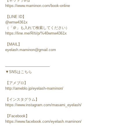
【ネット予約】
https://www.maminon.com/book-online
【LINE ID】
@wmw4361x
（「＠」も入れて検索してください）
https://line.me/R/ti/p/%40wmw4361x
【MAIL】
eyelash.maminon@gmail.com
─────────────────
▼SNSはこちら
【アメブロ】
http://ameblo.jp/eyelash-maminon/
【インスタグラム】
https://www.instagram.com/masami_eyelash/
【Facebook】
https://www.facebook.com/eyelash.maminon/