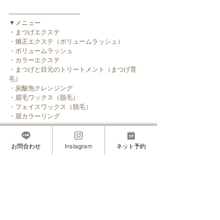
────────────────
▼メニュー
・まつげエクステ
・矯正エクステ（ボリュームラッシュ）
・ボリュームラッシュ
・カラーエクステ
・まつげと目元のトリートメント（まつげ育
毛）
・炭酸泡クレンジング
・眉毛ワックス（脱毛）
・フェイスワックス（脱毛）
・眉カラーリング
────────────────
お問合わせ
Instagram
ネット予約
銀座・六本木・麻布・麻布十番・白金にも近い
赤坂の安心安全マツエクサロン
”MAMINON”(マミノン)
#ご予約