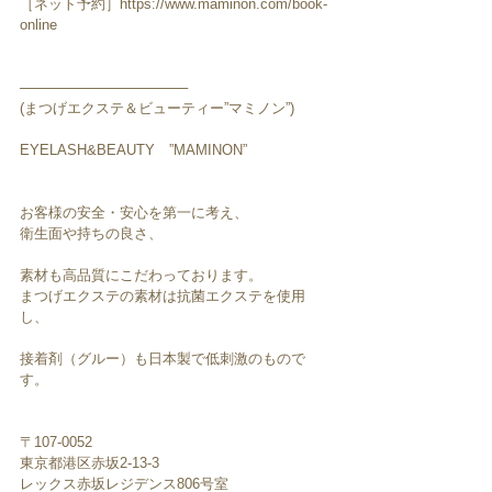
［ネット予約］https://www.maminon.com/book-
online
─────────────────
(まつげエクステ＆ビューティー”マミノン”)
EYELASH&BEAUTY　”MAMINON”
お客様の安全・安心を第一に考え、
衛生面や持ちの良さ、
素材も高品質にこだわっております。
まつげエクステの素材は抗菌エクステを使用
し、
接着剤（グルー）も日本製で低刺激のもので
す。
〒107-0052　
東京都港区赤坂2-13-3
レックス赤坂レジデンス806号室