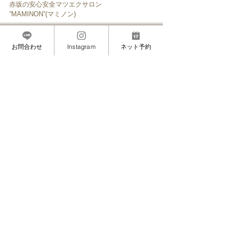
赤坂の安心安全マツエクサロン
”MAMINON”(マミノン)
#ホームページ
#ギャラリーページ
MASAMIのこと（プライベート・想い）
お問合わせ
Instagram
ネット予約
すべて表示
最新記事