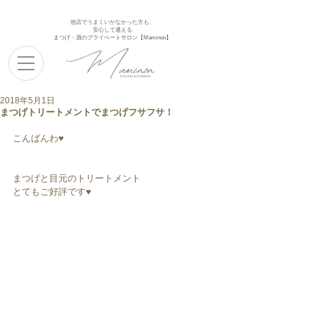
他店でうまくいかなかった方も、
安心して通える
まつげ・眉のプライベートサロン【Maminon】
2018年5月1日
まつげトリートメントでまつげフサフサ！
こんばんわ♥︎︎
まつげと目元のトリートメント
とてもご好評です♥︎︎