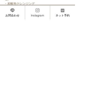
・炭酸泡クレンジング
・眉毛ワックス（脱毛）
・フェイスワックス（脱毛）
お問合わせ
Instagram
ネット予約
・眉カラーリング
────────────────
銀座・六本木・麻布・麻布十番・白金にも近い
赤坂の安心安全マツエクサロン
”MAMINON”(マミノン)
#まつげ美容液
#まつげトリートメント
#まつげ
と目元のトリートメント
すべて表示
最新記事