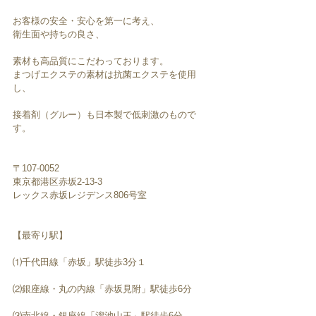
お客様の安全・安心を第一に考え、
衛生面や持ちの良さ、
素材も高品質にこだわっております。
まつげエクステの素材は抗菌エクステを使用
し、
接着剤（グルー）も日本製で低刺激のもので
す。
〒107-0052　
東京都港区赤坂2-13-3
レックス赤坂レジデンス806号室
【最寄り駅】
⑴千代田線「赤坂」駅徒歩3分１
⑵銀座線・丸の内線「赤坂見附」駅徒歩6分
⑶南北線・銀座線「溜池山王」駅徒歩6分