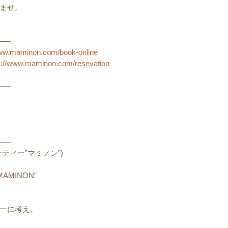
ませ。
──
maminon.com/book-online
ww.maminon.com/resevation
──
──
ティー”マミノン”)
MAMINON”
一に考え、