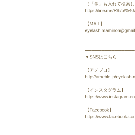
（「＠」も入れて検索し
https://line.me/R/ti/p/
【MAIL】
eyelash.maminon@gmai
───────────────
▼SNSはこちら
【アメブロ】
http://ameblo.jp/eyelash
【インスタグラム】
https://www.instagram.
【Facebook】
https://www.facebook.c