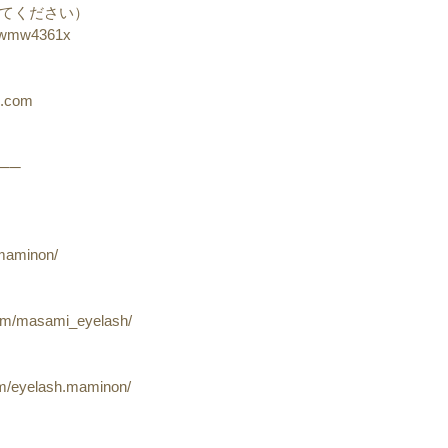
てください）
%40wmw4361x
l.com
──
-maminon/
com/masami_eyelash/
om/eyelash.maminon/