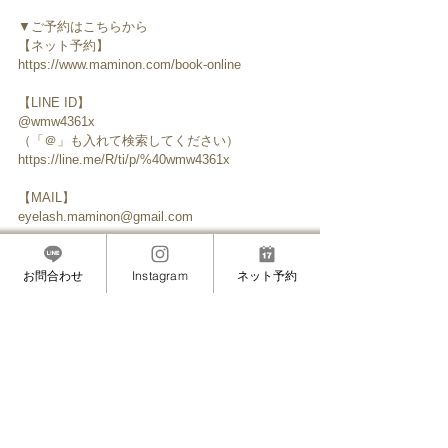
▼ご予約はこちらから
【ネット予約】
https://www.maminon.com/book-online
【LINE ID】
@wmw4361x
（「＠」も入れて検索してください）
https://line.me/R/ti/p/%40wmw4361x
【MAIL】
eyelash.maminon@gmail.com
─────────────────
お問合わせ
Instagram
ネット予約
▼SNSはこちら
【アメブロ】
http://ameblo.jp/eyelash-maminon/
【インスタグラム】
https://www.instagram.com/masami_eyelash/
【Facebook】