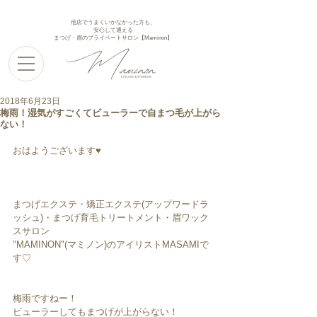
他店でうまくいかなかった方も、
安心して通える
まつげ・眉のプライベートサロン【Maminon】
2018年6月23日
梅雨！湿気がすごくてビューラーで自まつ毛が上がら
ない！
おはようございます♥︎︎
まつげエクステ・矯正エクステ(アップワードラ
ッシュ)・まつげ育毛トリートメント・眉ワック
スサロン
"MAMINON"(マミノン)のアイリストMASAMIで
す♡
梅雨ですねー！
ビューラーしてもまつげが上がらない！