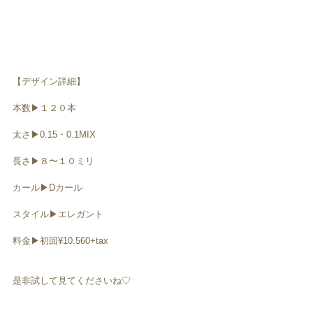
【デザイン詳細】
本数▶︎１２０本
太さ▶︎0.15・0.1MIX
長さ▶︎８〜１０ミリ
カール▶︎Dカール
スタイル▶︎エレガント
料金▶︎初回¥10.560+tax
是非試して見てくださいね♡