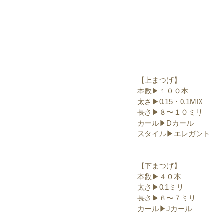
【上まつげ】
本数▶︎１００本
太さ▶︎0.15・0.1MIX
長さ▶︎８〜１０ミリ
カール▶︎Dカール
スタイル▶︎エレガント
【下まつげ】
本数▶︎４０本
太さ▶︎0.1ミリ
長さ▶︎６〜７ミリ
カール▶︎Jカール