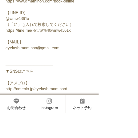
https://www.maminon.com/book-online
【LINE ID】
@wmw4361x
（「＠」も入れて検索してください）
https://line.me/R/ti/p/%40wmw4361x
【MAIL】
eyelash.maminon@gmail.com
─────────────────
▼SNSはこちら
【アメブロ】
http://ameblo.jp/eyelash-maminon/
【インスタグラム】
https://www.instagram.com/masami_eyelash/
お問合わせ
Instagram
ネット予約
【Facebook】
https://www.facebook.com/eyelash.maminon/