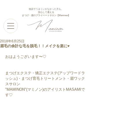
他店でうまくいかなかった方も、
安心して通える
まつげ・眉のプライベートサロン【Maminon】
2018年6月25日
眉毛の余計な毛を脱毛！！メイクを楽に♥︎︎
おはようございます〜♡
まつげエクステ・矯正エクステ(アップワードラ
ッシュ)・まつげ育毛トリートメント・眉ワック
スサロン
"MAMINON"(マミノン)のアイリストMASAMIで
す♡