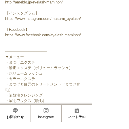
http://ameblo.jp/eyelash-maminon/
【インスタグラム】
https://www.instagram.com/masami_eyelash/
【Facebook】
https://www.facebook.com/eyelash.maminon/
────────────────
▼メニュー
・まつげエクステ
・矯正エクステ（ボリュームラッシュ）
・ボリュームラッシュ
・カラーエクステ
・まつげと目元のトリートメント（まつげ育
毛）
・炭酸泡クレンジング
・眉毛ワックス（脱毛）
・フェイスワックス（脱毛）
・眉カラーリング
お問合わせ
Instagram
ネット予約
────────────────