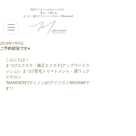
他店でうまくいかなかった方も、
安心して通える
まつげ・眉のプライベートサロン【Maminon】
2018年7月5日
ご予約状況です♥︎︎
こんにちは！
まつげエクステ・矯正エクステ(アップワードラ
ッシュ)・まつげ育毛トリートメント・眉ワック
スサロン
"MAMINON"(マミノン)のアイリストMASAMIで
す♡