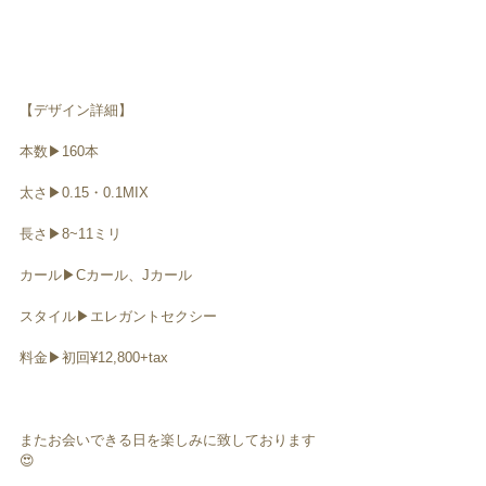
【デザイン詳細】
本数▶︎160本
太さ▶︎0.15・0.1MIX 
長さ▶︎8~11ミリ
カール▶︎Cカール、Jカール
スタイル▶︎エレガントセクシー
料金▶︎初回¥12,800+tax
またお会いできる日を楽しみに致しております
😍