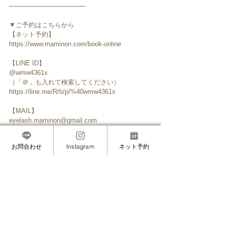
─────────────────
▼ご予約はこちらから
【ネット予約】
https://www.maminon.com/book-online
【LINE ID】
@wmw4361x
（「＠」も入れて検索してください）
https://line.me/R/ti/p/%40wmw4361x
【MAIL】
eyelash.maminon@gmail.com
お問合わせ
Instagram
ネット予約
─────────────────
▼SNSはこちら
【アメブロ】
http://ameblo.jp/eyelash-maminon/
【インスタグラム】
https://www.instagram.com/masami_eyelash/