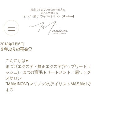
他店でうまくいかなかった方も、
安心して通える
まつげ・眉のプライベートサロン【Maminon】
2018年7月6日
２年ぶりの再会♡
こんにちは♥︎︎
まつげエクステ・矯正エクステ(アップワードラ
ッシュ)・まつげ育毛トリートメント・眉ワック
スサロン
"MAMINON"(マミノン)のアイリストMASAMIで
す♡