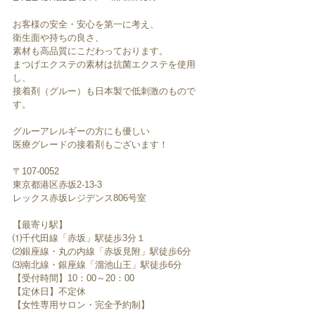
お客様の安全・安心を第一に考え、
衛生面や持ちの良さ、
素材も高品質にこだわっております。
まつげエクステの素材は抗菌エクステを使用
し、
接着剤（グルー）も日本製で低刺激のもので
す。
グルーアレルギーの方にも優しい
医療グレードの接着剤もございます！
〒107-0052　
東京都港区赤坂2-13-3
レックス赤坂レジデンス806号室
【最寄り駅】
⑴千代田線「赤坂」駅徒歩3分１
⑵銀座線・丸の内線「赤坂見附」駅徒歩6分
⑶南北線・銀座線「溜池山王」駅徒歩6分
【受付時間】10：00～20：00
【定休日】不定休
【女性専用サロン・完全予約制】