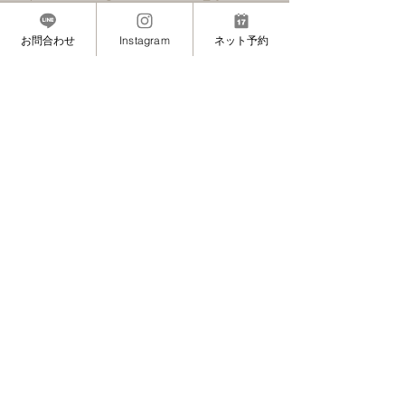
【Facebook】
https://www.facebook.com/eyelash.maminon/
お問合わせ
Instagram
ネット予約
────────────────
▼メニュー
・まつげエクステ
・矯正エクステ（ボリュームラッシュ）
・ボリュームラッシュ
・カラーエクステ
・まつげと目元のトリートメント（まつげ育
毛）
・炭酸泡クレンジング
・眉毛ワックス（脱毛）
・フェイスワックス（脱毛）
・眉カラーリング
────────────────
銀座・六本木・麻布・麻布十番・白金にも近い
赤坂の安心安全マツエクサロン
”MAMINON”(マミノン)
#プライベート
#横浜