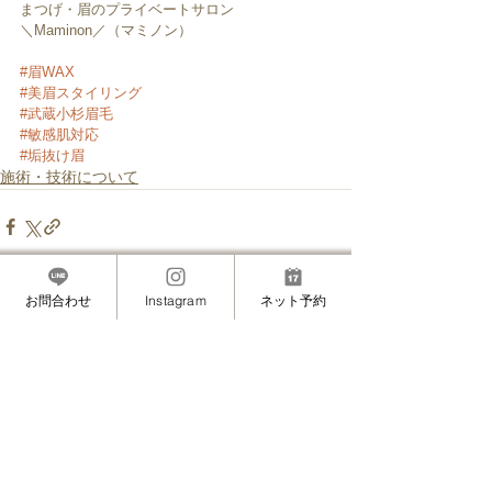
まつげ・眉のプライベートサロン
＼Maminon／（マミノン）
#眉WAX
#美眉スタイリング
#武蔵小杉眉毛
#敏感肌対応
#垢抜け眉
施術・技術について
お問合わせ
Instagram
ネット予約
すべて表示
最新記事