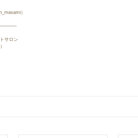
）
n_masami）
─────
トサロン
ン）