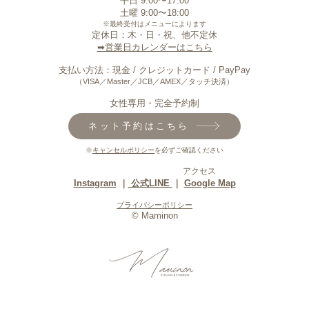
平日 9:00〜17:00
敏感肌でも眉WAXはできる？
まつ
​土曜 9:00〜18:00
肌に配慮した眉WAXをご提案
マツ
※最終受付はメニューによります
定休日：木・日・祝、他不定休
します
マツ
​➡︎営業日カレンダーはこちら
支払い方法：現金 / クレジットカード / PayPay
（VISA／Master／JCB／AMEX／タッチ決済）
​女性専用・完全予約制
ネット予約はこちら
※
キャンセルポリシー
を必ずご確認ください
​アクセス
Instagram
｜
公式LINE
｜
Google Map
プライバシーポリシー
©︎ Maminon