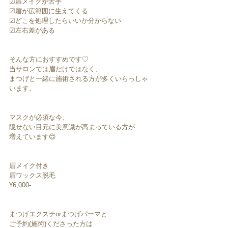
☑︎眉メイクが苦手﻿
☑︎眉が広範囲に生えてくる﻿
☑︎どこを処理したらいいか分からない﻿
☑︎左右差がある﻿
そんな方におすすめです♡﻿
当サロンでは眉だけではなく、﻿
まつげと一緒に施術される方が多くいらっしゃ
います。﻿
マスクが必須な今、﻿
隠せない目元に美意識が高まっている方が﻿
増えています😊﻿
眉メイク付き﻿
眉ワックス脱毛﻿
¥6,000-﻿
まつげエクステorまつげパーマと﻿
ご予約(施術)くださった方は﻿