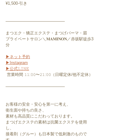
¥1,500-引き﻿
─────────────────────﻿
まつエク・矯正エクステ・まつげパーマ・眉﻿
プライベートサロン＼𝐌𝐀𝐌𝐈𝐍𝐎𝐍／赤坂駅徒歩3
分﻿
▶︎ネット予約
▶︎Instagram
▶︎公式𝙻𝙸𝙽𝙴
 営業時間 𝟷𝟷:𝟶𝟶〜𝟸𝟷:𝟶𝟶（日曜定休/他不定休）﻿
─────────────────────﻿
お客様の安全・安心を第一に考え、
衛生面や持ちの良さ、
素材も高品質にこだわっております。
まつげエクステの素材は抗菌エクステを使用
し、
接着剤（グルー）も日本製で低刺激のもので
す。