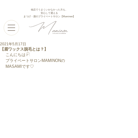
他店でうまくいかなかった方も、
安心して通える
まつげ・眉のプライベートサロン【Maminon】
2021年5月17日
【眉ワックス脱毛とは？】
こんにちは𓍯﻿
プライベートサロンMAMINONの
MASAMIです♡