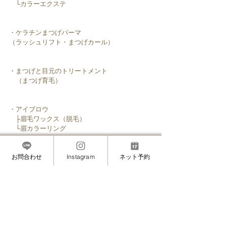
　└カラーエクステ
・ケラチンまつげパーマ
（ラッシュリフト・まつげカール）
・まつげと目元のトリートメント
　（まつげ育毛）
・アイブロウ
　├眉毛ワックス（脱毛）
　└眉カラーリング
お問合わせ
Instagram
ネット予約
─────────────────────﻿
銀座・六本木・麻布・麻布十番・白金にも近い
赤坂の安心安全マツエクサロン
”MAMINON”(マミノン)