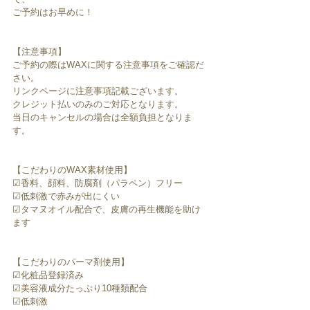
ご予約はお早めに！
【注意事項】
ご予約の際はWAXに関する注意事項をご確認だ
さい。
リンクページに注意事項記載ございます。
クレジット払いのみのご対応となります。
当日のキャンセルの場合は全額負担となりま
す。
【こだわりのWAX素材使用】
☑︎香料、顔料、防腐剤（パラペン）フリー
☑︎低刺激で赤みが出にくい
☑︎タマヌオイル配合で、皮膚の再生機能を助け
ます
【こだわりのパーマ剤使用】
☑︎化粧品登録済み
☑︎美容液成分たっぷり10種類配合
☑︎低刺激