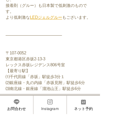
接着剤（グルー）も日本製で低刺激のもので
す。
より低刺激な
LEDジェルグルー
もございます。
────────────────────
〒107-0052　
東京都港区赤坂2-13-3
レックス赤坂レジデンス806号室
【最寄り駅】
⑴千代田線「赤坂」駅徒歩3分１
⑵銀座線・丸の内線「赤坂見附」駅徒歩6分
⑶南北線・銀座線「溜池山王」駅徒歩6分
────────────────────﻿
お問合わせ
Instagram
ネット予約
▼メニュー
・
まつげエクステ
├ 
矯正エクステ