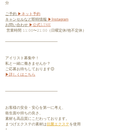
分﻿
ご予約 
▶︎ネット予約
キャンセルなど即時情報 
▶︎Instagram
お問い合わせ 
▶︎公式𝙻𝙸𝙽𝙴
 営業時間 𝟷𝟷:𝟶𝟶〜𝟸𝟷:𝟶𝟶（日曜定休/他不定休）﻿
────────────────────
アイリスト募集中！
私と一緒に働きませんか？
ご応募お待ちしております😊
▶︎詳しくはこちら
────────────────────
お客様の安全・安心を第一に考え、
衛生面や持ちの良さ、
素材も高品質にこだわっております。
まつげエクステの素材は
抗菌エクステ
を使用
し、