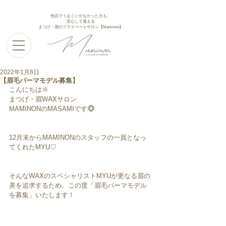
他店でうまくいかなかった方も、
安心して通える
まつげ・眉のプライベートサロン【Maminon】
2022年1月8日
【眉毛パーマモデル募集】
こんにちは🌞
まつげ・眉WAXサロン
MAMINONのMASAMIです🐵
12月末からMAMINONのスタッフの一員となっ
てくれたMYU♡
そんなWAXのスペシャリストMYUが更なる眉の
美を追求するため、この度「眉毛パーマモデル
を募集」いたします！