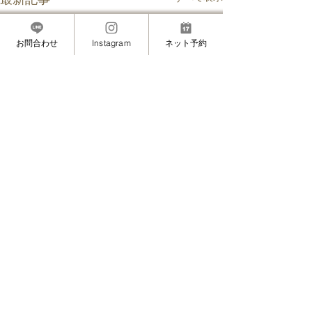
お問合わせ
Instagram
ネット予約
Maminon（マミノン）
神奈川県川崎市中原区市ノ坪
武蔵小杉駅 徒歩5分
営業時間
平日 9:00〜17:00
LEDマツエクでもオイル
LEDマツエクと
​土曜 9:00〜18:00