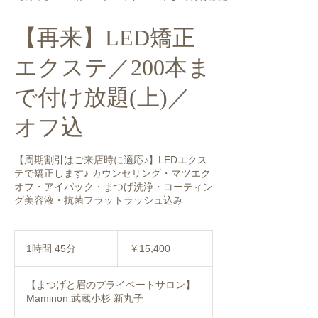
【再来】LED矯正
エクステ／200本ま
で付け放題(上)／
オフ込
【周期割引はご来店時に適応♪】LEDエクス
テで矯正します♪ カウンセリング・マツエク
オフ・アイパック・まつげ洗浄・コーティン
グ美容液・抗菌フラットラッシュ込み
15,400
円
1時間 45分
1
￥15,400
時
4
【まつげと眉のプライベートサロン】
5
Maminon 武蔵小杉 新丸子
分