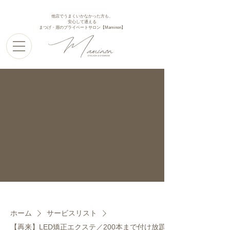
他店でうまくいかなかった方も、
安心して通える
まつげ・眉のプライベートサロン【Maminon】
ホーム
サービスリスト
【再来】LED矯正エクステ／200本まで付け放題(上)／オフ込