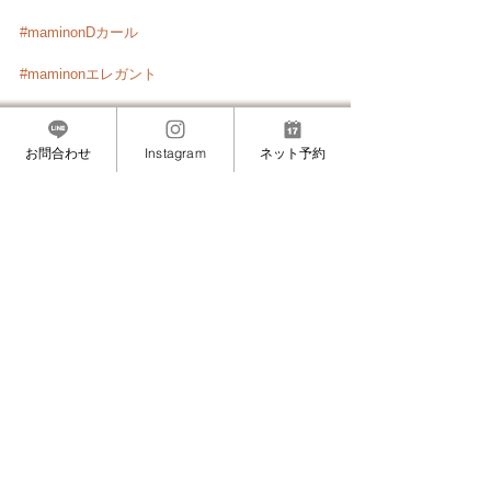
#maminonDカール
#maminonエレガント
ーーーーーーーーーーーーーーーー
お問合わせ
Instagram
ネット予約
#赤坂
#赤坂見附
#溜池山王
#港区赤坂
#まつげ
エクステ
#マツエク
#まつエク
#睫毛エクステ
#
まつ毛エクステ
#アイラッシュ
#アイラッシュサ
ロン
#プライベートサロン
#オシャレ
#お洒落
#
おしゃれ
#左右非対称
#ナチュラルエクステ
#初
めてのまつげエクステ
#初めてのマツエク
#ナチ
ュラルメイク
#自然マツエク
#上品
#大人メイク
#eyelashextensions
#eyelashes
#eyelash
#Cカール
#Dカール
#10ミリ
#エレガント
#初め
てのまつげエクステ