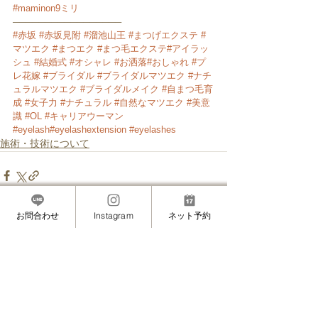
#maminon9ミリ
─────────────────
#赤坂
#赤坂見附
#溜池山王
#まつげエクステ
#
マツエク
#まつエク
#まつ毛エクステ
#アイラッ
シュ
#結婚式
#オシャレ
#お洒落
#おしゃれ
#プ
レ花嫁
#ブライダル
#ブライダルマツエク
#ナチ
ュラルマツエク
#ブライダルメイク
#自まつ毛育
成
#女子力
#ナチュラル
#自然なマツエク
#美意
識
#OL
#キャリアウーマン
#eyelash
#eyelashextension
#eyelashes
施術・技術について
お問合わせ
Instagram
ネット予約
すべて表示
最新記事