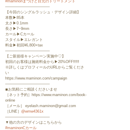
#maminonまつげと目元のトリートメント
─────────────────
【今回のシングルラッシュ・デザイン詳細】
本数▶︎85本
太さ▶︎0.1mm
長さ▶︎7~9mm
カール▶︎Cカール
スタイル▶︎エレガント
料金▶︎初回¥6,800+tax
─────────────────
【ご新規様キャンペーン実施中♡】
初回のお客様は施術料金から▶︎20%OFF‼️‼️‼️
※詳しくはプロフィールのURLからご覧くださ
い
https://www.maminon.com/campaign
─────────────────
◾︎お気軽にご相談くださいませ
［ネット予約］https://www.maminon.com/book-
online
［メール］ eyelash.maminon@gmail.com
［LINE］
@wmw4361x
─────────────────
▼他の方のデザインはこちらから
#maminonCカール