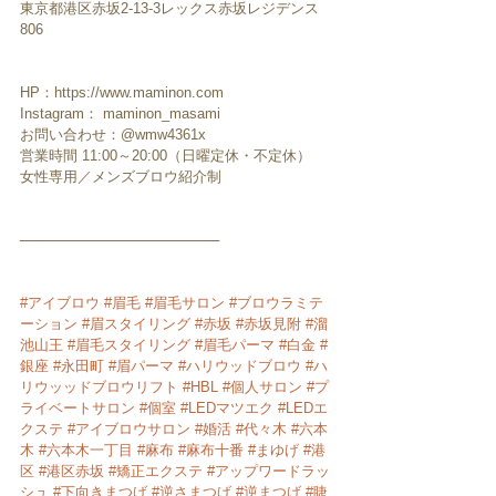
東京都港区赤坂2-13-3レックス赤坂レジデンス
806 
HP：https://www.maminon.com
Instagram： maminon_masami
お問い合わせ：@wmw4361x
営業時間 11:00～20:00（日曜定休・不定休）
女性専用／メンズブロウ紹介制 
────────────────────
#アイブロウ
#眉毛
#眉毛サロン
#ブロウラミテ
ーション
#眉スタイリング
#赤坂
#赤坂見附
#溜
池山王
#眉毛スタイリング
#眉毛パーマ
#白金
#
銀座
#永田町
#眉パーマ
#ハリウッドブロウ
#ハ
リウッッドブロウリフト
#HBL
#個人サロン
#プ
ライベートサロン
#個室
#LEDマツエク
#LEDエ
クステ
#アイブロウサロン
#婚活
#代々木
#六本
木
#六本木一丁目
#麻布
#麻布十番
#まゆげ
#港
区
#港区赤坂
#矯正エクステ
#アップワードラッ
シュ
#下向きまつげ
#逆さまつげ
#逆まつげ
#睫