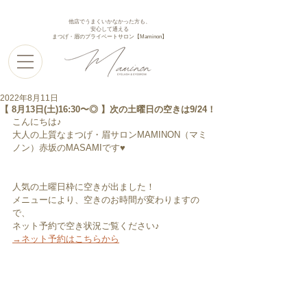
他店でうまくいかなかった方も、
安心して通える
まつげ・眉のプライベートサロン【Maminon】
2022年8月11日
【 8月13日(土)16:30〜◎ 】次の土曜日の空きは9/24！
こんにちは♪
大人の上質なまつげ・眉サロンMAMINON（マミ
ノン）赤坂のMASAMIです♥︎︎
人気の土曜日枠に空きが出ました！
メニューにより、空きのお時間が変わりますの
で、
ネット予約で空き状況ご覧ください♪
→ネット予約はこちらから